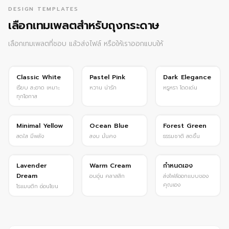
DESIGN TEMPLATES
เลือกเทมเพลตสำหรับถุงกระดาษ
เลือกเทมเพลตที่ชอบ แล้วส่งไฟล์ หรือให้เราออกแบบให้
ยอดนิยม
ฮิต
Premium
Classic White
Pastel Pink
Dark Elegance
เรียบ สะอาด เหมาะ
หวาน น่ารัก
หรูหรา โดดเด่น
ทุกโอกาส
Minimal Yellow
Ocean Blue
Forest Green
สดใส มีพลัง
สงบ มั่นคง
ธรรมชาติ สดชื่น
Custom
Lavender
Warm Cream
กำหนดเอง
Dream
อบอุ่น คลาสสิก
ส่งไฟล์ออกแบบของ
คุณเอง
โรแมนติก อ่อนโยน