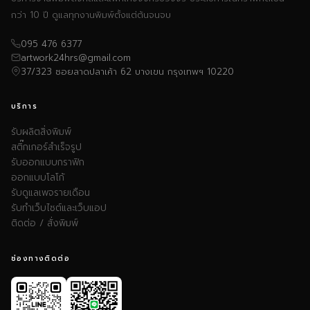
กว่า 10 ปี ดูแลทุกงานพิมพ์ตั้งแต่ต้นจนจบ
095 476 6377
artwork24hrs@gmail.com
37/323 ซอยลาดปลาเค้า 62 บางเขน กรุงเทพฯ 10220
บริการ
รับผลิตสิ่งพิมพ์
สติ๊กเกอร์สำเร็จรูป
รับออกแบบกราฟิก
ออกแบบโลโก้
รับดูแลเพจรายเดือน
รับทำเว็บไซต์และเว็บแอป
ติดต่อ / สั่งพิมพ์
ช่องทางติดต่อ