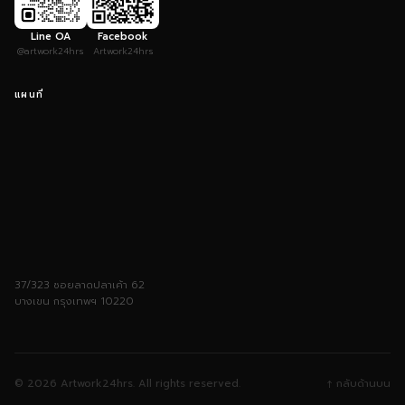
Line OA
Facebook
@artwork24hrs
Artwork24hrs
แผนที่
37/323 ซอยลาดปลาเค้า 62
บางเขน กรุงเทพฯ 10220
© 2026 Artwork24hrs. All rights reserved.
↑ กลับด้านบน