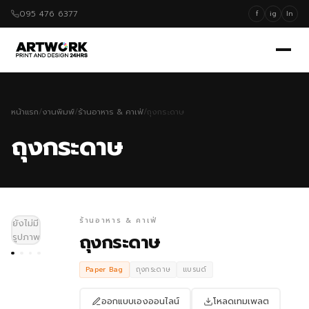
095 476 6377
f
ig
ln
หน้าแรก
/
งานพิมพ์
/
ร้านอาหาร & คาเฟ่
/
ถุงกระดาษ
ถุงกระดาษ
ร้านอาหาร & คาเฟ่
ยังไม่มี
ถุงกระดาษ
รูปภาพ
Paper Bag
ถุงกระดาษ
แบรนด์
ออกแบบเองออนไลน์
โหลดเทมเพลต