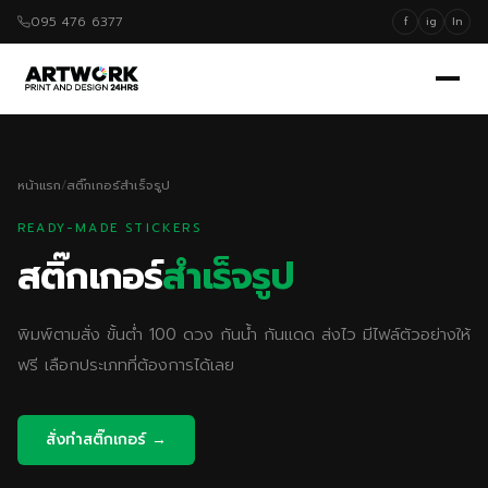
095 476 6377
f
ig
ln
หน้าแรก
/
สติ๊กเกอร์สำเร็จรูป
READY-MADE STICKERS
สติ๊กเกอร์
สำเร็จรูป
พิมพ์ตามสั่ง ขั้นต่ำ 100 ดวง กันน้ำ กันแดด ส่งไว มีไฟล์ตัวอย่างให้
ฟรี เลือกประเภทที่ต้องการได้เลย
สั่งทำสติ๊กเกอร์ →