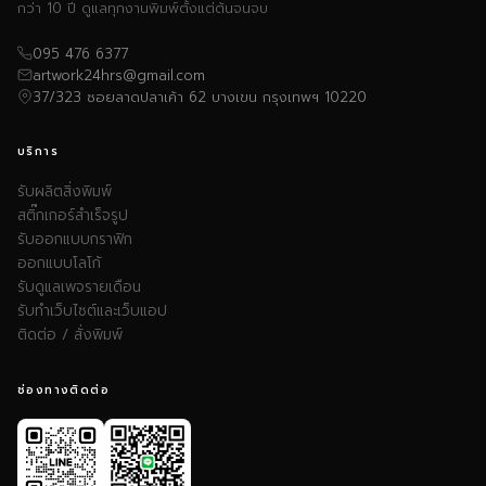
กว่า 10 ปี ดูแลทุกงานพิมพ์ตั้งแต่ต้นจนจบ
095 476 6377
artwork24hrs@gmail.com
37/323 ซอยลาดปลาเค้า 62 บางเขน กรุงเทพฯ 10220
บริการ
รับผลิตสิ่งพิมพ์
สติ๊กเกอร์สำเร็จรูป
รับออกแบบกราฟิก
ออกแบบโลโก้
รับดูแลเพจรายเดือน
รับทำเว็บไซต์และเว็บแอป
ติดต่อ / สั่งพิมพ์
ช่องทางติดต่อ