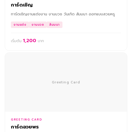
การ์ดเชิญ
การ์ดเชิญงานแต่งงาน งานบวช วันเกิด สัมมนา ออกแบบสวยหรู
งานแต่ง
งานบวช
สัมมนา
1,200
เริ่มต้น
บาท
Greeting Card
GREETING CARD
การ์ดอวยพร