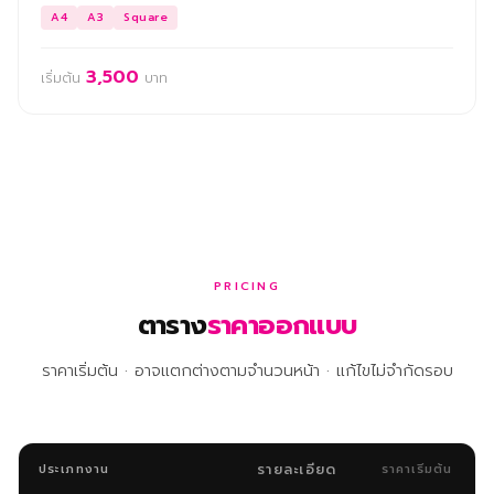
A4
A3
Square
3,500
เริ่มต้น
บาท
PRICING
ตาราง
ราคาออกแบบ
ราคาเริ่มต้น · อาจแตกต่างตามจำนวนหน้า · แก้ไขไม่จำกัดรอบ
รายละเอียด
ประเภทงาน
ราคาเริ่มต้น