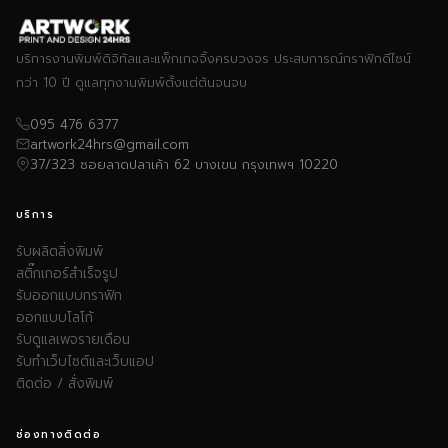
บริการงานพิมพ์ดิจิทัลและแพ็กเกจจิ้งครบวงจร ประสบการณ์กราฟิกดีไซน์
กว่า 10 ปี ดูแลทุกงานพิมพ์ตั้งแต่ต้นจนจบ
095 476 6377
artwork24hrs@gmail.com
37/323 ซอยลาดปลาเค้า 62 บางเขน กรุงเทพฯ 10220
บริการ
รับผลิตสิ่งพิมพ์
สติ๊กเกอร์สำเร็จรูป
รับออกแบบกราฟิก
ออกแบบโลโก้
รับดูแลเพจรายเดือน
รับทำเว็บไซต์และเว็บแอป
ติดต่อ / สั่งพิมพ์
ช่องทางติดต่อ