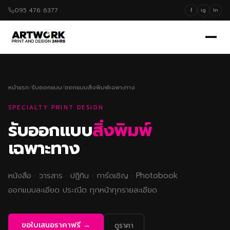
095 476 6377
f
ig
ln
หน้าแรก
/
รับออกแบบ
/
ออกแบบสิ่งพิมพ์เฉพาะทาง
SPECIALTY PRINT DESIGN
รับออกแบบ
สิ่งพิมพ์
เฉพาะทาง
หนังสือ · วารสาร · ปฏิทิน · การ์ดเชิญ · Photobook
ออกแบบละเอียด ประณีต ทุกหน้าทุกรายละเอียด
ขอใบเสนอราคาฟรี →
ดูราคา