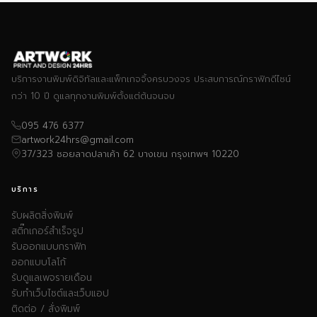
บริการงานพิมพ์ดิจิทัลและแพ็กเกจจิ้งครบวงจร ประสบการณ์กราฟิกดีไซน์
กว่า 10 ปี ดูแลทุกงานพิมพ์ตั้งแต่ต้นจนจบ
095 476 6377
artwork24hrs@gmail.com
37/323 ซอยลาดปลาเค้า 62 บางเขน กรุงเทพฯ 10220
บริการ
รับผลิตสิ่งพิมพ์
สติ๊กเกอร์สำเร็จรูป
รับออกแบบกราฟิก
ออกแบบโลโก้
รับดูแลเพจรายเดือน
รับทำเว็บไซต์และเว็บแอป
ติดต่อ / สั่งพิมพ์