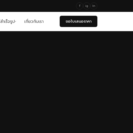
f
ig
ln
์สำเร็จรูป
เกี่ยวกับเรา
ขอใบเสนอราคา
▾