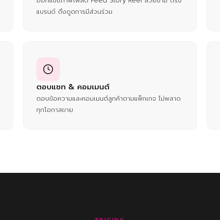
ออกแบบภาพโพสต์ Feed Story Reel สวยงาม ตรง
แบรนด์ ดึงดูดการมีส่วนร่วม
ตอบแชท & คอมเมนต์
ตอบข้อความและคอมเมนต์ลูกค้าตามแพ็กเกจ ไม่พลาด
ทุกโอกาสขาย
PRICING