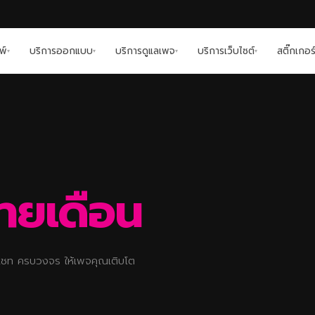
พ์
บริการออกแบบ
บริการดูแลเพจ
บริการเว็บไซต์
สติ๊กเกอร
▾
▾
▾
▾
ายเดือน
ชท ครบวงจร ให้เพจคุณเติบโต