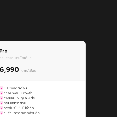
Pro
ครบวงจร เติบโตเต็มที่
6,990
บาท/เดือน
30 โพสต์/เดือน
ทุกอย่างใน Growth
วางแผน & ดูแล Ads
ตอบแชทรายวัน
ภาพโปรโมชั่นไม่จำกัด
ที่ปรึกษาการตลาดส่วนตัว