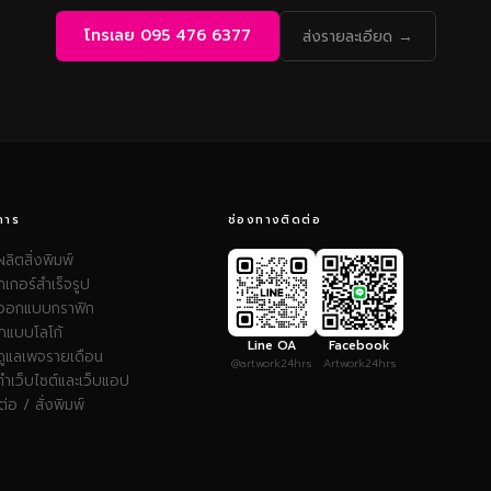
โทรเลย 095 476 6377
ส่งรายละเอียด →
การ
ช่องทางติดต่อ
ผลิตสิ่งพิมพ์
๊กเกอร์สำเร็จรูป
บออกแบบกราฟิก
กแบบโลโก้
Line OA
Facebook
ดูแลเพจรายเดือน
@artwork24hrs
Artwork24hrs
ทำเว็บไซต์และเว็บแอป
ต่อ / สั่งพิมพ์