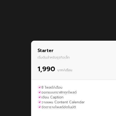
Starter
เริ่มต้นสำหรับธุรกิจเล็ก
1,990
บาท/เดือน
8 โพสต์/เดือน
ออกแบบกราฟิกทุกโพสต์
เขียน Caption
วางแผน Content Calendar
จัดตารางโพสต์อัตโนมัติ