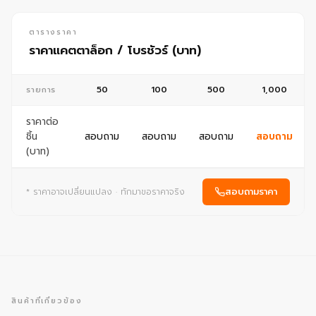
ตารางราคา
ราคาแคตตาล็อก / โบรชัวร์ (บาท)
50
100
500
1,000
รายการ
ราคาต่อ
ชิ้น
สอบถาม
สอบถาม
สอบถาม
สอบถาม
(บาท)
สอบถามราคา
* ราคาอาจเปลี่ยนแปลง · ทักมาขอราคาจริง
สินค้าที่เกี่ยวข้อง