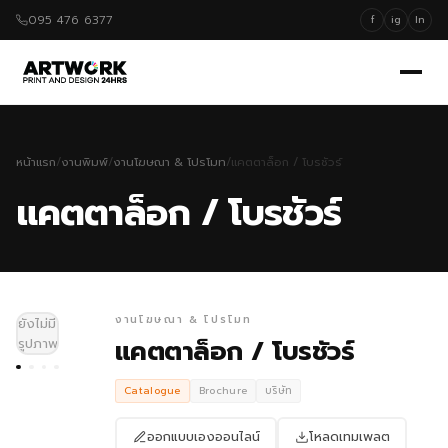
095 476 6377
f
ig
ln
หน้าแรก
/
งานพิมพ์
/
งานโฆษณา & โปรโมท
/
แคตตาล็อก / โบรชัวร์
แคตตาล็อก / โบรชัวร์
งานโฆษณา & โปรโมท
ยังไม่มี
แคตตาล็อก / โบรชัวร์
รูปภาพ
Catalogue
Brochure
บริษัท
ออกแบบเองออนไลน์
โหลดเทมเพลต