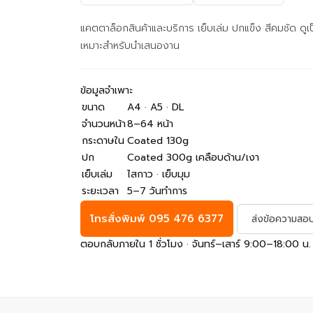
แคตตาล็อกสินค้าและบริการ เย็บเล่ม ปกแข็ง สีคมชัด ดูเ
เหมาะสำหรับนำเสนองาน
ข้อมูลจำเพาะ
ขนาด
A4 · A5 · DL
จำนวนหน้า
8–64 หน้า
กระดาษใน
Coated 130g
ปก
Coated 300g เคลือบด้าน/เงา
เย็บเล่ม
ไสกาว · เย็บมุม
ระยะเวลา
5–7 วันทำการ
โทรสั่งพิมพ์ 095 476 6377
ส่งข้อความส
ตอบกลับภายใน 1 ชั่วโมง · จันทร์–เสาร์ 9:00–18:00 น.