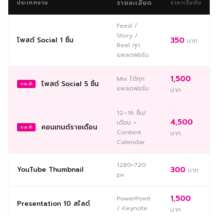
รายละเอียด
ประเภทงาน
ราคาเริ่มต้น
Feed /
Story /
โพสต์ Social 1 ชิ้น
350
บาท
Reel ทุก
แพลตฟอร์ม
1,500
Mix ได้ทุก
โพสต์ Social 5 ชิ้น
แนะนำ
แพลตฟอร์ม
บาท
12–16 ชิ้น/
4,500
เดือน +
คอนเทนต์รายเดือน
แนะนำ
Content
บาท
Calendar
1280×720
YouTube Thumbnail
300
บาท
px
1,500
PowerPoint
Presentation 10 สไลด์
/ Keynote
บาท