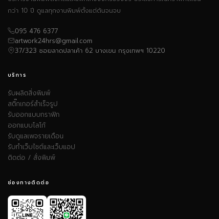
กว่า 10 ปี ดูแลทุกงานพิมพ์ตั้งแต่ต้นจนจบ
095 476 6377
artwork24hrs@gmail.com
37/323 ซอยลาดปลาเค้า 62 บางเขน กรุงเทพฯ 10220
บริการ
รับผลิตสิ่งพิมพ์
สติ๊กเกอร์สำเร็จรูป
รับออกแบบกราฟิก
ออกแบบโลโก้
รับดูแลเพจรายเดือน
รับทำเว็บไซต์และเว็บแอป
ติดต่อ / สั่งพิมพ์
ช่องทางติดต่อ