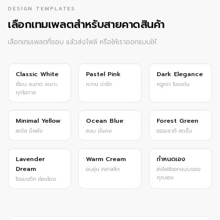
DESIGN TEMPLATES
เลือกเทมเพลตสำหรับสายคาดสินค้า
เลือกเทมเพลตที่ชอบ แล้วส่งไฟล์ หรือให้เราออกแบบให้
ยอดนิยม
ฮิต
Premium
Classic White
Pastel Pink
Dark Elegance
เรียบ สะอาด เหมาะ
หวาน น่ารัก
หรูหรา โดดเด่น
ทุกโอกาส
Minimal Yellow
Ocean Blue
Forest Green
สดใส มีพลัง
สงบ มั่นคง
ธรรมชาติ สดชื่น
Custom
Lavender
Warm Cream
กำหนดเอง
Dream
อบอุ่น คลาสสิก
ส่งไฟล์ออกแบบของ
คุณเอง
โรแมนติก อ่อนโยน