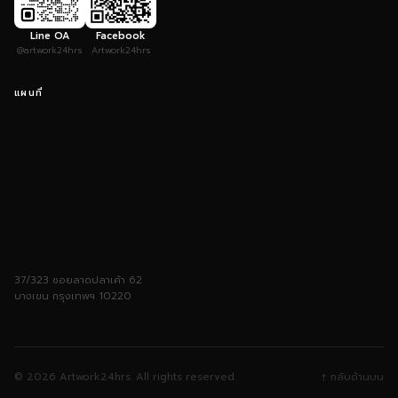
Line OA
Facebook
@artwork24hrs
Artwork24hrs
แผนที่
37/323 ซอยลาดปลาเค้า 62
บางเขน กรุงเทพฯ 10220
© 2026 Artwork24hrs. All rights reserved.
↑ กลับด้านบน