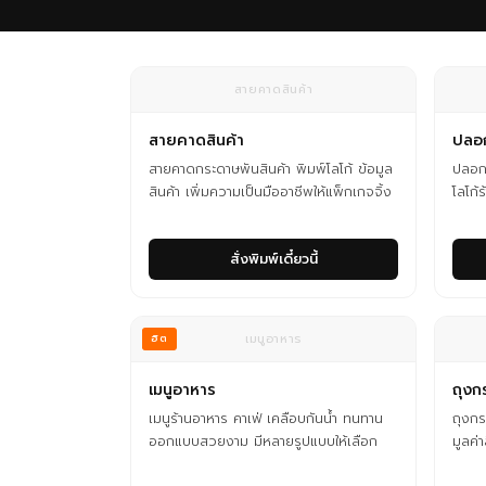
สายคาดสินค้า
สายคาดสินค้า
ปลอก
สายคาดกระดาษพันสินค้า พิมพ์โลโก้ ข้อมูล
ปลอก
สินค้า เพิ่มความเป็นมืออาชีพให้แพ็กเกจจิ้ง
โลโก้
สั่งพิมพ์เดี๋ยวนี้
เมนูอาหาร
ฮิต
เมนูอาหาร
ถุงก
เมนูร้านอาหาร คาเฟ่ เคลือบกันน้ำ ทนทาน
ถุงกร
ออกแบบสวยงาม มีหลายรูปแบบให้เลือก
มูลค่า