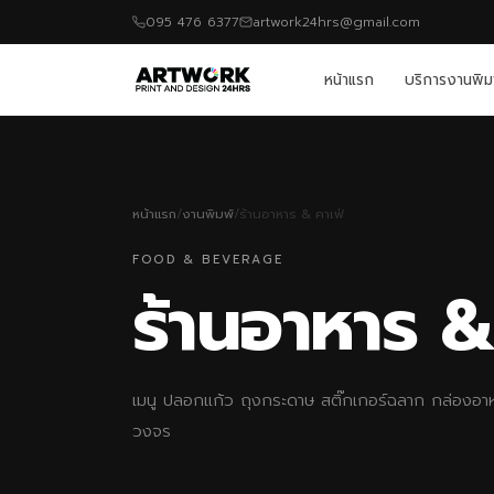
095 476 6377
artwork24hrs@gmail.com
หน้าแรก
บริการงานพิม
หน้าแรก
/
งานพิมพ์
/
ร้านอาหาร & คาเฟ่
FOOD & BEVERAGE
ร้านอาหาร &
เมนู ปลอกแก้ว ถุงกระดาษ สติ๊กเกอร์ฉลาก กล่องอา
วงจร