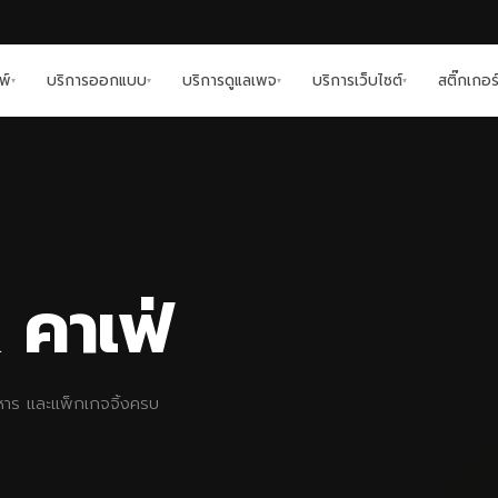
พ์
บริการออกแบบ
บริการดูแลเพจ
บริการเว็บไซต์
สติ๊กเกอร
▾
▾
▾
▾
 คาเฟ่
หาร และแพ็กเกจจิ้งครบ