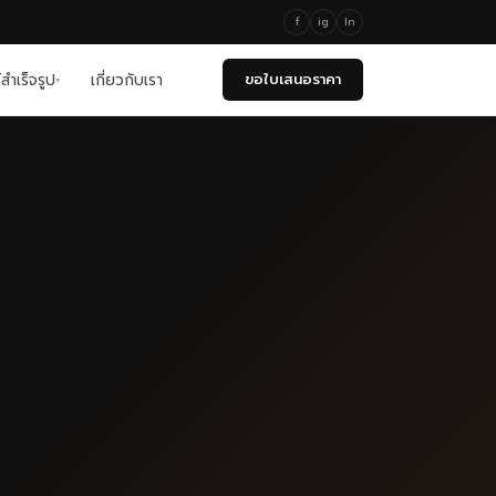
f
ig
ln
์สำเร็จรูป
เกี่ยวกับเรา
ขอใบเสนอราคา
▾